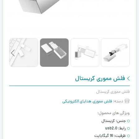
فلش مموری کریستال
فلش مموری کریستال
دسته:
فلش مموری
,
هدایای الکترونیکی
ویژگی های محصول:
جنس:
کریستال
رابط:
usb2.0
ظرفیت:
16 گیگابایت