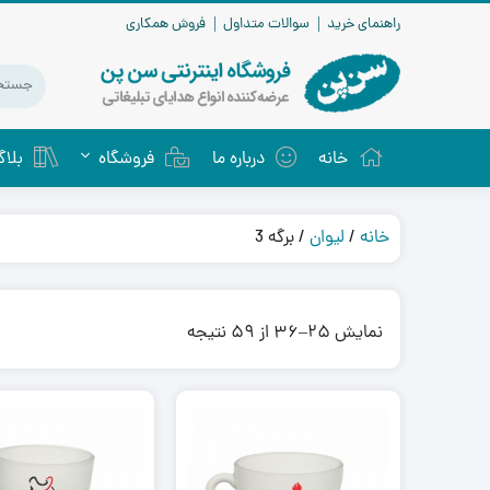
راهنمای خرید
سوالات متداول
فروش همکاری
خانه
درباره ما
فروشگاه
بلا
جا کارتی چرمی
خانه
/
لیوان
/ برگه 3
جا کارتی فلزی
Sorted
نمایش 25–36 از 59 نتیجه
by
latest